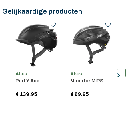
Gratis verzending in België vanaf €100
Gelijkaardige producten
Abus
Abus
Purl-Y Ace
Macator MIPS
H
1
€ 139.95
€ 89.95
€