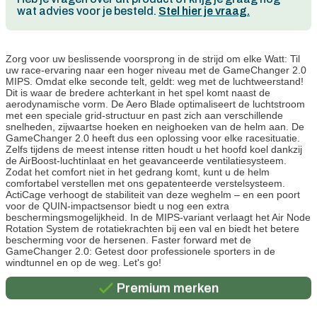
wat advies voor je besteld.
Stel hier je vraag.
Zorg voor uw beslissende voorsprong in de strijd om elke Watt: Til
uw race-ervaring naar een hoger niveau met de GameChanger 2.0
MIPS. Omdat elke seconde telt, geldt: weg met de luchtweerstand!
Dit is waar de bredere achterkant in het spel komt naast de
aerodynamische vorm. De Aero Blade optimaliseert de luchtstroom
met een speciale grid-structuur en past zich aan verschillende
snelheden, zijwaartse hoeken en neighoeken van de helm aan. De
GameChanger 2.0 heeft dus een oplossing voor elke racesituatie.
Zelfs tijdens de meest intense ritten houdt u het hoofd koel dankzij
de AirBoost-luchtinlaat en het geavanceerde ventilatiesysteem.
Zodat het comfort niet in het gedrang komt, kunt u de helm
comfortabel verstellen met ons gepatenteerde verstelsysteem.
ActiCage verhoogt de stabiliteit van deze weghelm – en een poort
voor de QUIN-impactsensor biedt u nog een extra
beschermingsmogelijkheid. In de MIPS-variant verlaagt het Air Node
Rotation System de rotatiekrachten bij een val en biedt het betere
bescherming voor de hersenen. Faster forward met de
Persoonlijk advies
GameChanger 2.0: Getest door professionele sporters in de
windtunnel en op de weg. Let's go!
Gratis verzending in België vanaf €100
Premium merken
Persoonlijk advies