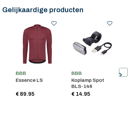
Gratis verzending in België vanaf €100
Gelijkaardige producten
BBB
BBB
Essence LS
Koplamp Spot
V
BLS-146
B
€ 89.95
€ 14.95
€