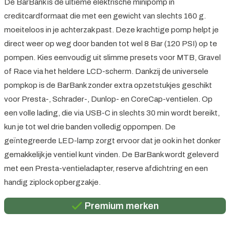
De BarBank is de ultieme elektrische minipomp in
creditcardformaat die met een gewicht van slechts 160 g.
moeiteloos in je achterzak past. Deze krachtige pomp helpt je
direct weer op weg door banden tot wel 8 Bar (120 PSI) op te
pompen. Kies eenvoudig uit slimme presets voor MTB, Gravel
of Race via het heldere LCD-scherm. Dankzij de universele
pompkop is de BarBank zonder extra opzetstukjes geschikt
voor Presta-, Schrader-, Dunlop- en CoreCap-ventielen. Op
een volle lading, die via USB-C in slechts 30 min wordt bereikt,
kun je tot wel drie banden volledig oppompen. De
geïntegreerde LED-lamp zorgt ervoor dat je ook in het donker
gemakkelijk je ventiel kunt vinden. De BarBank wordt geleverd
met een Presta-ventieladapter, reserve afdichtring en een
Persoonlijk advies
handig ziplock opbergzakje.
Gratis verzending in België vanaf €100
Premium merken
Persoonlijk advies