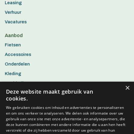
Leasing
Verhuur
Vacatures
Aanbod
Fietsen
Accessoires
Onderdelen
Kleding
Aanbiedingen
×
Deze website maakt gebruik van
cookies.
We gebruiken cookies om inhoud en advertenties te personaliseren
en om ons verkeer te analyseren. We delen ook informatie over uw
gebruik van onze site met onze advertentie- en analysepartners, die
deze kunnen combineren met andere informatie die u aan hen heeft
verstrekt of die zij hebben verzameld door uw gebruik van hun