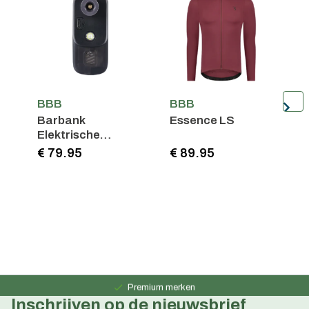
BBB
BBB
Barbank
Essence LS
K
Elektrische
fietsmpomp
€ 79.95
€ 89.95
€
Persoonlijk advies
15 jaar ervaring
Premium merken
Inschrijven op de nieuwsbrief
Persoonlijk advies