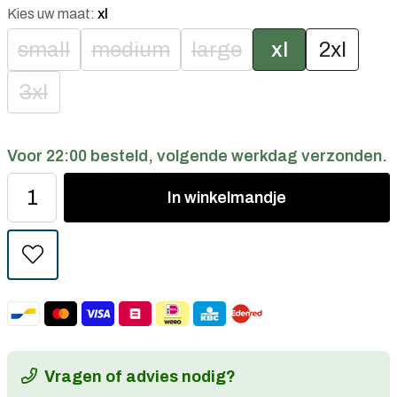
Kies uw maat:
xl
small
medium
large
xl
2xl
3xl
Voor 22:00 besteld, volgende werkdag verzonden.
In
winkelmandje
Vragen of advies nodig?