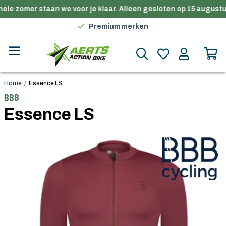
ele zomer staan we voor je klaar. Alleen gesloten op 15 augustus
Gratis verzending in België vanaf €100
Premium merken
Persoonlijk advies
Gratis verzending in België vanaf €100
Home
/
Essence LS
BBB
Essence LS