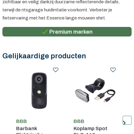
zichtbaar en veilig dankzij duurzame reflecterende details,
terwijl de ritsgarage huidirritatie voorkomt. Verbeter je
Persoonlijk advies
fietservaring met het Essence lange mouwen shirt.
Gratis verzending in België vanaf €100
Premium merken
Persoonlijk advies
Gratis verzending in België vanaf €100
Gelijkaardige producten
BBB
BBB
Barbank
Koplamp Spot
V