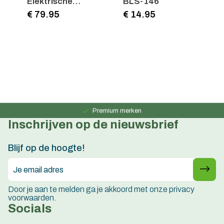
Elektrische
BLS-146
B
fietsmpomp
€ 79.95
€ 14.95
€
Persoonlijk advies
15 jaar ervaring
Premium merken
Inschrijven op de nieuwsbrief
Persoonlijk advies
15 jaar ervaring
Blijf op de hoogte!
Door je aan te melden ga je akkoord met onze privacy
voorwaarden.
Socials