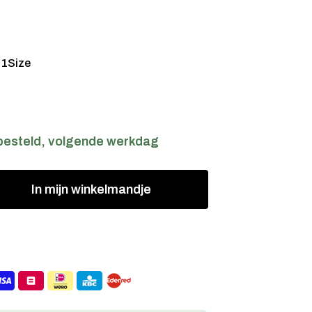
:
1Size
besteld, volgende werkdag
In
mijn
winkelmandje