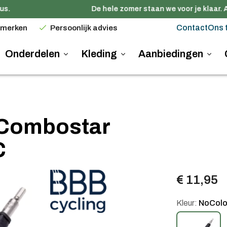
s.
De hele zomer staan we voor je klaar. A
Contact
Ons 
 merken
Persoonlijk advies
Onderdelen
Kleding
Aanbiedingen
 Combostar
C
€ 11,95
Kleur:
NoColo