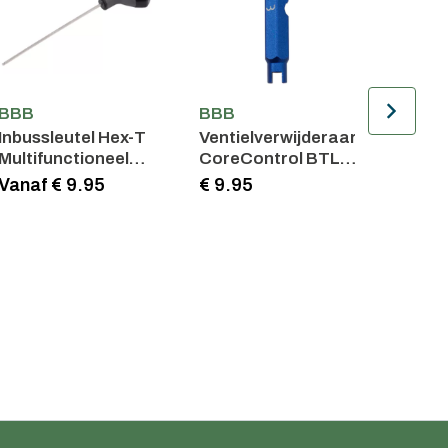
BBB
BBB
BBB
Inbussleutel Hex-T
Ventielverwijderaar
Bikep
Multifunctioneel
CoreControl BTL-
TopTa
BTL-45
207
Vanaf € 9.95
€ 9.95
€ 57.