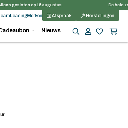
lleen gesloten op 15 augustus.
De hele zom
team
Leasing
Merken
Afspraak
Herstellingen
Cadeaubon
Nieuws
ur