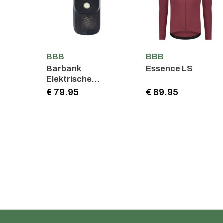
BBB
BBB
Barbank
Essence LS
Elektrische
fietsmpomp
€ 79.95
€ 89.95