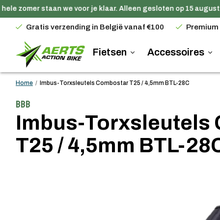
ele zomer staan we voor je klaar. Alleen gesloten op 15 augustu
Gratis verzending in België vanaf €100
Premium
Fietsen
Accessoires
Home
/
Imbus-Torxsleutels Combostar T25 / 4,5mm BTL-28C
BBB
Imbus-Torxsleutels
T25 / 4,5mm BTL-28