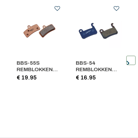
.
BBS-55S
BBS-54
REMBLOKKEN
REMBLOKKEN
DISCSTOP
DISCSTOP
€ 19.95
€ 16.95
E
COMP.SHIM. NEW
COMP.SHIM.XTR-
€
SAINT KOPER
XT-LX BLAUW
Persoonlijk advies
15 jaar ervaring