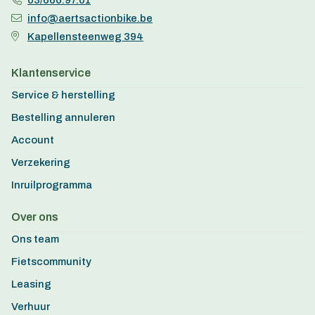
03/666.97.01
info@aertsactionbike.be
Kapellensteenweg 394
Klantenservice
Service & herstelling
Bestelling annuleren
Account
Verzekering
Inruilprogramma
Over ons
Ons team
Fietscommunity
Leasing
Verhuur