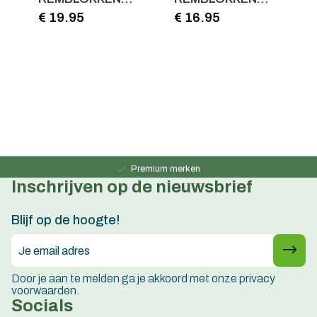
DISCSTOP
DISCSTOP
€ 19.95
€ 16.95
E
COMP.SHIM. NEW
COMP.SHIM.XTR-
€
SAINT KOPER
XT-LX BLAUW
Persoonlijk advies
15 jaar ervaring
Premium merken
Inschrijven op de nieuwsbrief
Persoonlijk advies
15 jaar ervaring
Blijf op de hoogte!
Door je aan te melden ga je akkoord met onze privacy
voorwaarden.
Socials