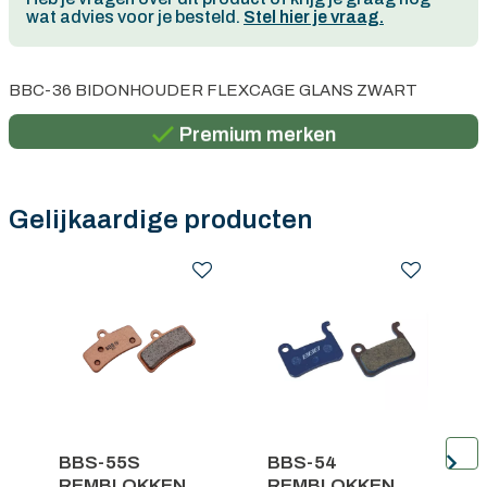
wat advies voor je besteld.
Stel hier je vraag.
Persoonlijk advies
BBC-36 BIDONHOUDER FLEXCAGE GLANS ZWART
Gratis verzending in België vanaf €100
Premium merken
Persoonlijk advies
Gratis verzending in België vanaf €100
Gelijkaardige producten
.
BBS-55S
BBS-54
REMBLOKKEN
REMBLOKKEN