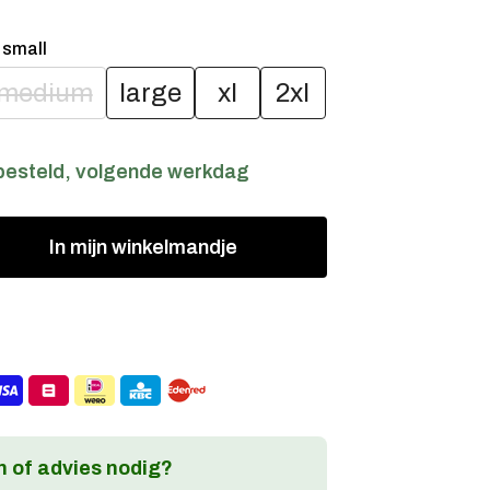
:
small
medium
large
xl
2xl
besteld, volgende werkdag
In
mijn
winkelmandje
 of advies nodig?