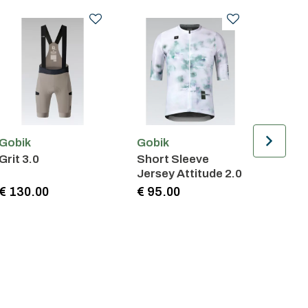
Gobik
Gobik
Gobik
Grit 3.0
Short Sleeve
Short
Jersey Attitude 2.0
Jerse
€ 130.00
€ 95.00
€ 85.