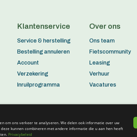
Klantenservice
Over ons
Service & herstelling
Ons team
Bestelling annuleren
Fietscommunity
Account
Leasing
Verzekering
Verhuur
Inruilprogramma
Vacatures
en om ons verkeer te analyseren. We delen ook informatie over uw
ie deze kunnen combineren met andere informatie die u aan hen heeft
Aerts Action Bike - BTW BE0802.938.482 - Powered by
Tilroy
sten.
Privacybeleid