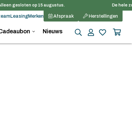
lleen gesloten op 15 augustus.
De hele zom
team
Leasing
Merken
Afspraak
Herstellingen
Cadeaubon
Nieuws