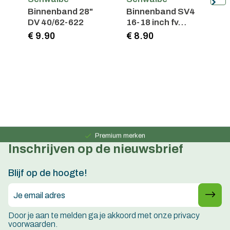
Binnenband 28"
Binnenband SV4
B
DV 40/62-622
16-18 inch fv
S
40mm
S
€ 9.90
€ 8.90
€
Persoonlijk advies
15 jaar ervaring
Premium merken
Inschrijven op de nieuwsbrief
Persoonlijk advies
15 jaar ervaring
Blijf op de hoogte!
Door je aan te melden ga je akkoord met onze privacy
voorwaarden.