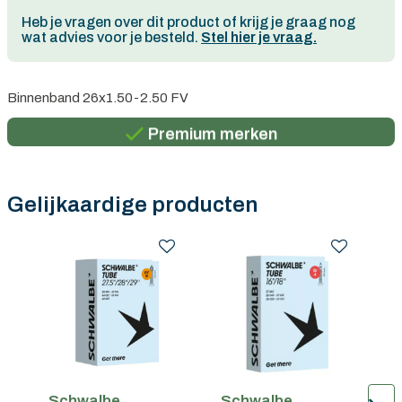
Heb je vragen over dit product of krijg je graag nog
wat advies voor je besteld.
Stel hier je vraag.
Persoonlijk advies
Binnenband 26x1.50-2.50 FV
Gratis verzending in België vanaf €100
Premium merken
Persoonlijk advies
Gratis verzending in België vanaf €100
Gelijkaardige producten
Schwalbe
Schwalbe
S