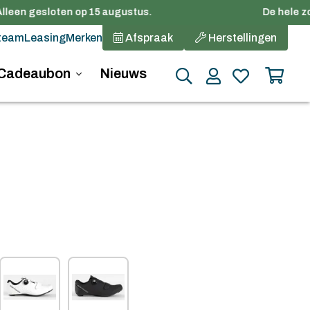
lleen gesloten op 15 augustus.
De hele zom
team
Leasing
Merken
Afspraak
Herstellingen
Cadeaubon
Nieuws