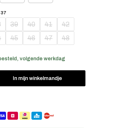
:
37
8
39
40
41
42
4
45
46
47
48
besteld, volgende werkdag
In
mijn
winkelmandje