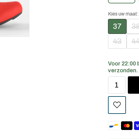
Kies uw maat
37
3
43
4
Voor 22:00 
verzonden.