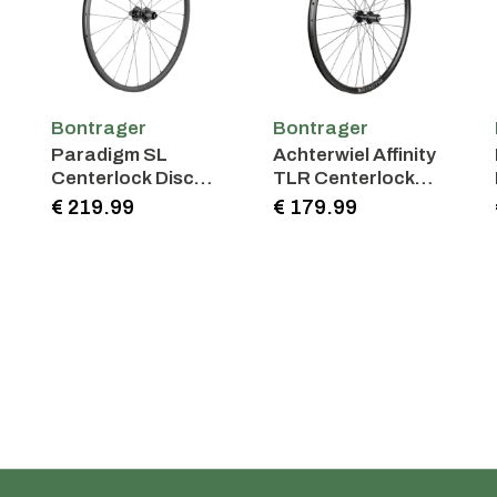
Bontrager
Bontrager
Paradigm SL
Achterwiel Affinity
Centerlock Disc
TLR Centerlock
24H Silver Nipples
Disc 32-spaaks
€ 219.99
€ 179.99
700c
700c racewiel