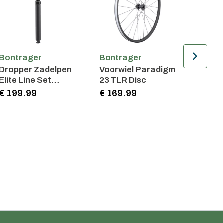
Bontrager
Bontrager
Bontr
Dropper Zadelpen
Voorwiel Paradigm
Achte
Elite Line Set
23 TLR Disc
TLR B
31.6mm 100mm
6-Bol
€ 199.99
€ 169.99
€ 179
travel 310mm