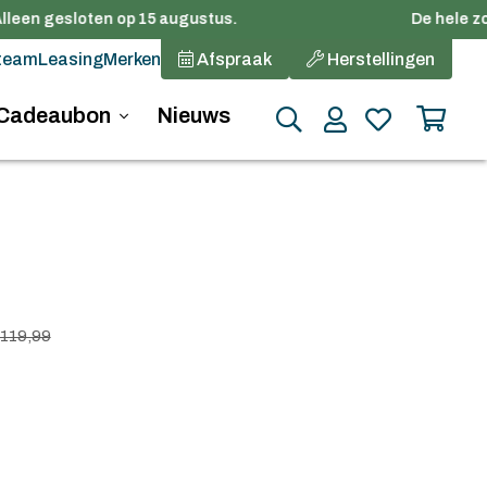
lleen gesloten op 15 augustus.
De hele zom
team
Leasing
Merken
Afspraak
Herstellingen
Cadeaubon
Nieuws
 119,99