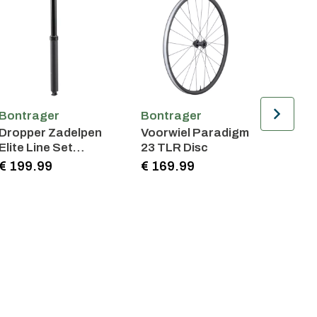
Bontrager
Bontrager
Bontr
Dropper Zadelpen
Voorwiel Paradigm
Achte
Elite Line Set
23 TLR Disc
TLR B
31.6mm 100mm
6-Bol
€ 199.99
€ 169.99
€ 179
travel 310mm