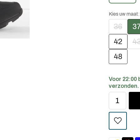
Kies uw maat
36
3
42
4
48
Voor 22:00 
verzonden.