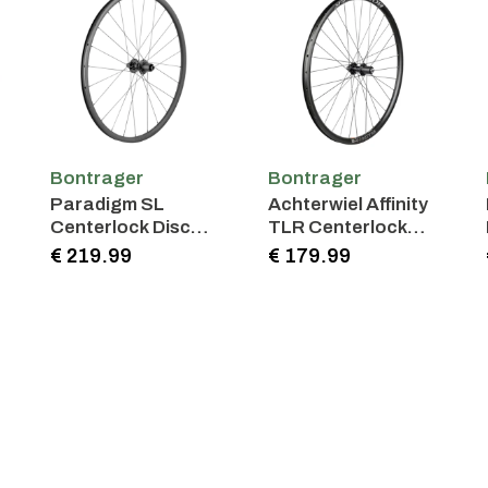
Bontrager
Bontrager
Paradigm SL
Achterwiel Affinity
Centerlock Disc
TLR Centerlock
24H Silver Nipples
Disc 32-spaaks
€ 219.99
€ 179.99
700c
700c racewiel