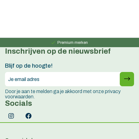
Persoonlijk advies
15 jaar ervaring
Premium merken
Inschrijven op de nieuwsbrief
Persoonlijk advies
15 jaar ervaring
Blijf op de hoogte!
Door je aan te melden ga je akkoord met onze privacy
voorwaarden.
Socials