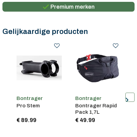
Premium merken
Persoonlijk advies
Gratis verzending in België vanaf €100
Gelijkaardige producten
Bontrager
Bontrager
B
Pro Stem
Bontrager Rapid
P
Pack 1,7L
C
2
€ 89.99
€ 49.99
€
7