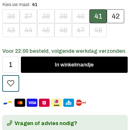
Kies uw maat:
41
36
37
38
39
40
41
42
43
44
45
46
47
48
Voor 22:00 besteld, volgende werkdag verzonden.
In
winkelmandje
Vragen of advies nodig?