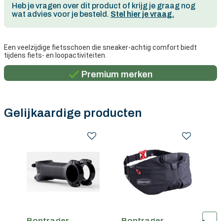
Heb je vragen over dit product of krijg je graag nog
wat advies voor je besteld.
Stel hier je vraag.
Persoonlijk advies
Een veelzijdige fietsschoen die sneaker-achtig comfort biedt
tijdens fiets- en loopactiviteiten.
Gratis verzending in België vanaf €100
Premium merken
Persoonlijk advies
Gratis verzending in België vanaf €100
Gelijkaardige producten
Bontrager
Bontrager
B