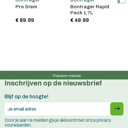
Pro Stem
Bontrager Rapid
P
Pack 1,7L
C
2
€ 89.99
€ 49.99
€
7
Persoonlijk advies
15 jaar ervaring
Premium merken
Inschrijven op de nieuwsbrief
Persoonlijk advies
15 jaar ervaring
Blijf op de hoogte!
Door je aan te melden ga je akkoord met onze privacy
voorwaarden.