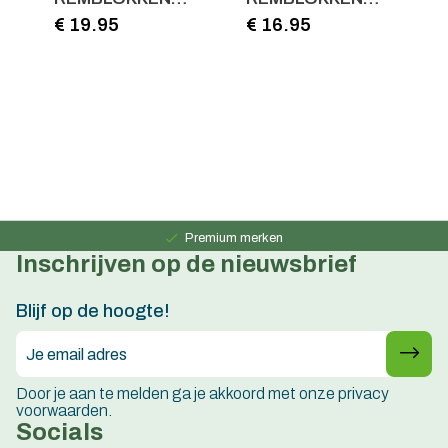
DISCSTOP
DISCSTOP
€ 19.95
€ 16.95
E
COMP.SHIM. NEW
COMP.SHIM.XTR-
€
SAINT KOPER
XT-LX BLAUW
Persoonlijk advies
15 jaar ervaring
Premium merken
Inschrijven op de nieuwsbrief
Persoonlijk advies
15 jaar ervaring
Blijf op de hoogte!
Door je aan te melden ga je akkoord met onze privacy
voorwaarden.
Socials