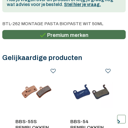
wat advies voor je besteld.
Stel hier je vraag.
Persoonlijk advies
BTL-262 MONTAGE PASTA BIOPASTE WIT 50ML
Gratis verzending in België vanaf €100
Premium merken
Persoonlijk advies
Gratis verzending in België vanaf €100
Gelijkaardige producten
.
BBS-55S
BBS-54
REMBLOKKEN
REMBLOKKEN