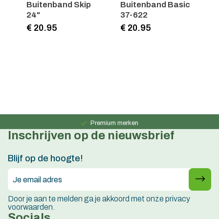
Buitenband Skip
Buitenband Basic
B
24"
37-622
P
1
€ 20.95
€ 20.95
€
Persoonlijk advies
15 jaar ervaring
Premium merken
Inschrijven op de nieuwsbrief
Persoonlijk advies
15 jaar ervaring
Blijf op de hoogte!
Door je aan te melden ga je akkoord met onze privacy
voorwaarden.
Socials