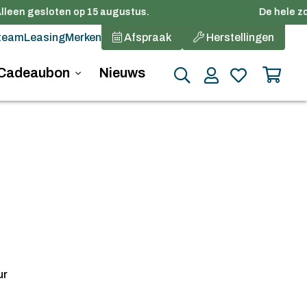
lleen gesloten op 15 augustus.
De hele zom
team
Leasing
Merken
Afspraak
Herstellingen
Cadeaubon
Nieuws
ur