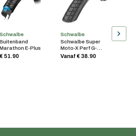
Schwalbe
Schwalbe
Schw
Buitenband
Schwalbe Super
Binne
Marathon E-Plus
Moto-X Perf G-
26 x 3/
Guard
40mm
€ 51.90
Vanaf € 38.90
€ 8.9