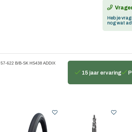
Vragen
Heb je vrag
nog wat adv
, 57-622 B/B-SK HS438 ADDIX
15 jaar ervaring
P