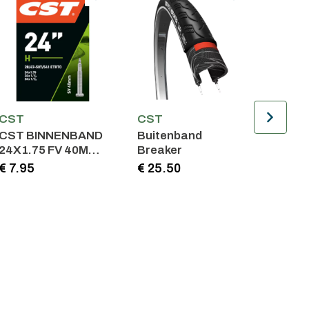
CST
CST
CST
CST BINNENBAND
Buitenband
CST 
24X1.75 FV 40MM
Breaker
20X1.
ZWART
ZWA
€ 7.95
€ 25.50
€ 7.9