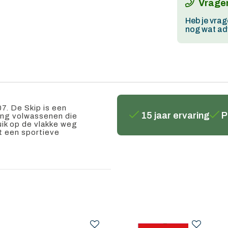
Vragen
Heb je vrag
nog wat adv
7. De Skip is een
15 jaar ervaring
P
jong volwassenen die
uik op de vlakke weg
t een sportieve