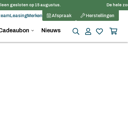
leen gesloten op 15 augustus.
De hele zome
team
Leasing
Merken
Afspraak
Herstellingen
Cadeaubon
Nieuws