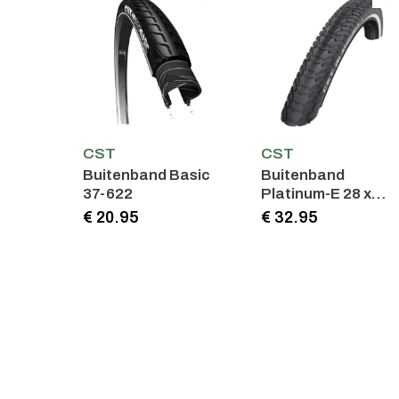
CST
CST
Buitenband Basic
Buitenband
37-622
Platinum-E 28 x
1.60
€ 20.95
€ 32.95