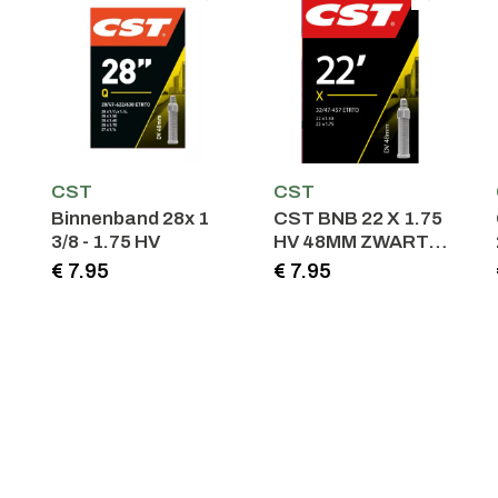
CST
CST
Binnenband 28x 1
CST BNB 22 X 1.75
3/8 - 1.75 HV
HV 48MM ZWART
47/57-457
€ 7.95
€ 7.95