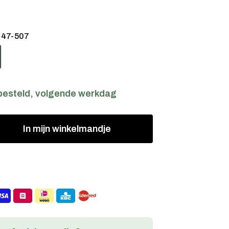
:
47-507
besteld, volgende werkdag
In
mijn
winkelmandje