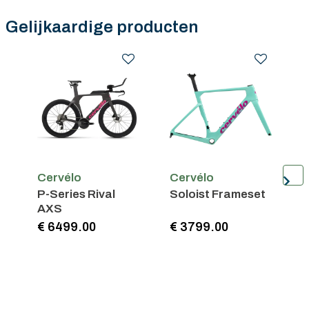
Gelijkaardige producten
Cervélo
Cervélo
C
P-Series Rival
Soloist Frameset
S
AXS
€ 6499.00
€ 3799.00
€