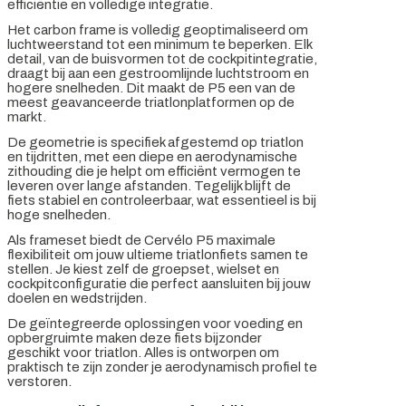
efficiëntie en volledige integratie.
Het carbon frame is volledig geoptimaliseerd om
luchtweerstand tot een minimum te beperken. Elk
detail, van de buisvormen tot de cockpitintegratie,
draagt bij aan een gestroomlijnde luchtstroom en
hogere snelheden. Dit maakt de P5 een van de
meest geavanceerde triatlonplatformen op de
markt.
De geometrie is specifiek afgestemd op triatlon
en tijdritten, met een diepe en aerodynamische
zithouding die je helpt om efficiënt vermogen te
leveren over lange afstanden. Tegelijk blijft de
fiets stabiel en controleerbaar, wat essentieel is bij
hoge snelheden.
Als frameset biedt de Cervélo P5 maximale
flexibiliteit om jouw ultieme triatlonfiets samen te
stellen. Je kiest zelf de groepset, wielset en
cockpitconfiguratie die perfect aansluiten bij jouw
doelen en wedstrijden.
De geïntegreerde oplossingen voor voeding en
opbergruimte maken deze fiets bijzonder
geschikt voor triatlon. Alles is ontworpen om
praktisch te zijn zonder je aerodynamisch profiel te
verstoren.