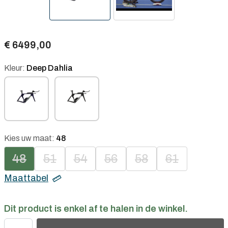
€ 6499,00
Kleur:
Deep Dahlia
Kies uw maat:
48
48
51
54
56
58
61
Maattabel
Dit product is enkel af te halen in de winkel.