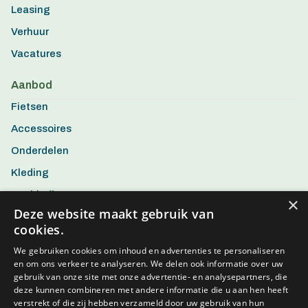
Leasing
Verhuur
Vacatures
Aanbod
Fietsen
Accessoires
Onderdelen
Kleding
Aanbiedingen
×
Deze website maakt gebruik van
cookies.
We gebruiken cookies om inhoud en advertenties te personaliseren
en om ons verkeer te analyseren. We delen ook informatie over uw
gebruik van onze site met onze advertentie- en analysepartners, die
deze kunnen combineren met andere informatie die u aan hen heeft
verstrekt of die zij hebben verzameld door uw gebruik van hun