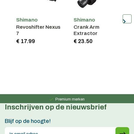
Shimano
Shimano
Revoshifter Nexus
Crank Arm
G
7
Extractor
F
4
€ 17.99
€ 23.50
€
Persoonlijk advies
15 jaar ervaring
Premium merken
Inschrijven op de nieuwsbrief
Persoonlijk advies
15 jaar ervaring
Blijf op de hoogte!