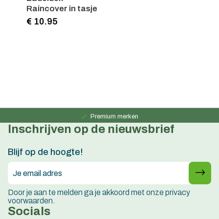
Raincover in tasje
€ 10.95
Persoonlijk advies
15 jaar ervaring
Premium merken
Inschrijven op de nieuwsbrief
Persoonlijk advies
15 jaar ervaring
Blijf op de hoogte!
Door je aan te melden ga je akkoord met onze privacy
voorwaarden.
Socials