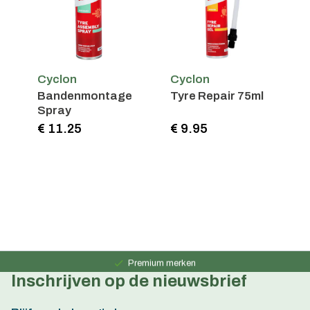
Cyclon
Cyclon
Bandenmontage
Tyre Repair 75ml
Spray
€ 11.25
€ 9.95
Persoonlijk advies
15 jaar ervaring
Premium merken
Inschrijven op de nieuwsbrief
Persoonlijk advies
15 jaar ervaring