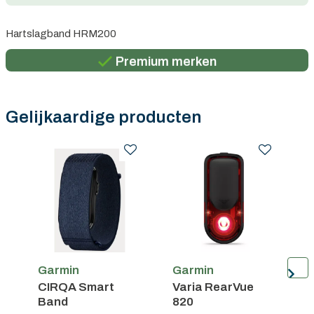
Persoonlijk advies
Hartslagband HRM200
Gratis verzending in België vanaf €100
Premium merken
Persoonlijk advies
Gratis verzending in België vanaf €100
Gelijkaardige producten
Garmin
Garmin
G
CIRQA Smart
Varia RearVue
O
Band
820