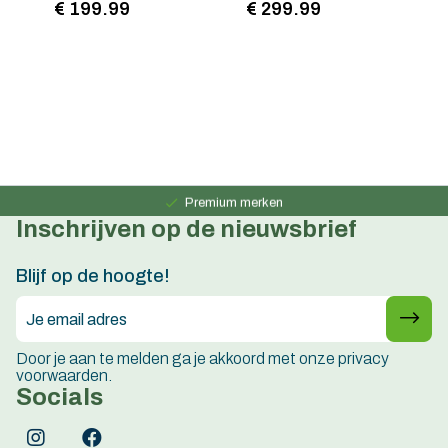
€ 199.99
€ 299.99
€
Persoonlijk advies
15 jaar ervaring
Premium merken
Inschrijven op de nieuwsbrief
Persoonlijk advies
15 jaar ervaring
Blijf op de hoogte!
Door je aan te melden ga je akkoord met onze privacy
voorwaarden.
Socials