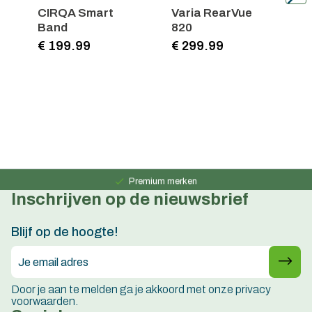
CIRQA Smart
Varia RearVue
O
Band
820
€ 199.99
€ 299.99
€
Persoonlijk advies
15 jaar ervaring
Premium merken
Inschrijven op de nieuwsbrief
Persoonlijk advies
15 jaar ervaring
Blijf op de hoogte!
Door je aan te melden ga je akkoord met onze privacy
voorwaarden.