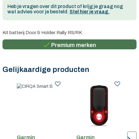
Heb je vragen over dit product of krijg je graag nog
wat advies voor je besteld.
Stel hier je vraag.
Persoonlijk advies
Kit batterij Door & Holder Rally RS/RK
Gratis verzending in België vanaf €100
Premium merken
Persoonlijk advies
Gratis verzending in België vanaf €100
Gelijkaardige producten
Garmin
Garmin
G