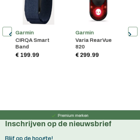
in
Garmin
Garmin
a RearVue
Oplaad-/gegevenskabel
Vivosmart 5
USB-A
9.99
€ 24.99
€ 149.99
Persoonlijk advies
15 jaar ervaring
Premium merken
Inschrijven op de nieuwsbrief
Persoonlijk advies
15 jaar ervaring
Blijf op de hoogte!