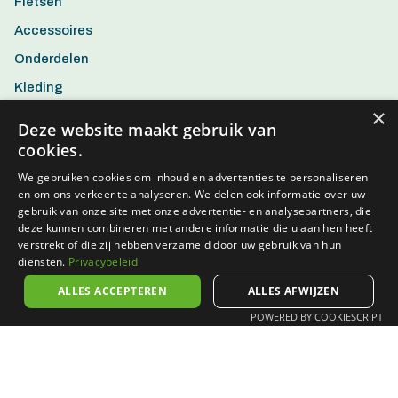
Fietsen
Accessoires
Onderdelen
Kleding
×
Aanbiedingen
Deze website maakt gebruik van
cookies.
We gebruiken cookies om inhoud en advertenties te personaliseren
en om ons verkeer te analyseren. We delen ook informatie over uw
gebruik van onze site met onze advertentie- en analysepartners, die
deze kunnen combineren met andere informatie die u aan hen heeft
verstrekt of die zij hebben verzameld door uw gebruik van hun
diensten.
Privacybeleid
ALLES ACCEPTEREN
ALLES AFWIJZEN
POWERED BY COOKIESCRIPT
Algemene voorwaarden
Privacy policy
Disclaimer
© 2026 Aerts Action Bike - BTW BE0802.938.482 - Powered by