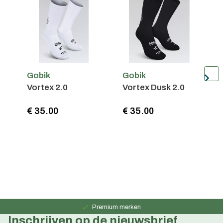
Gobik
Gobik
G
Vortex 2.0
Vortex Dusk 2.0
R
€ 35.00
€ 35.00
€
Persoonlijk advies
15 jaar ervaring
Premium merken
Inschrijven op de nieuwsbrief
Persoonlijk advies