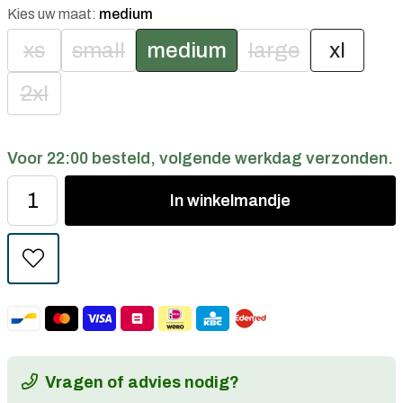
Kies uw maat:
medium
xs
small
medium
large
xl
2xl
Voor 22:00 besteld, volgende werkdag verzonden.
In
winkelmandje
Vragen of advies nodig?