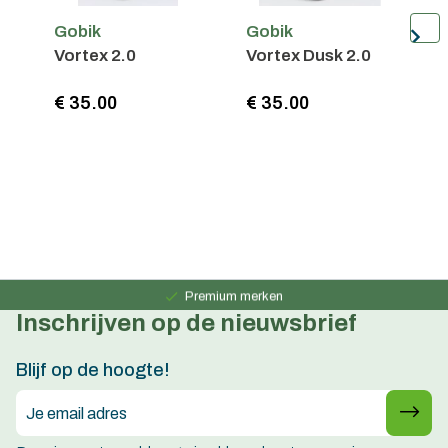
Gobik
Gobik
G
Vortex 2.0
Vortex Dusk 2.0
R
€ 35.00
€ 35.00
€
Persoonlijk advies
15 jaar ervaring
Premium merken
Inschrijven op de nieuwsbrief
Persoonlijk advies
15 jaar ervaring
Blijf op de hoogte!