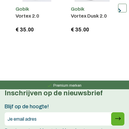
Gobik
Gobik
G
Vortex 2.0
Vortex Dusk 2.0
R
€ 35.00
€ 35.00
€
Persoonlijk advies
15 jaar ervaring
Premium merken
Inschrijven op de nieuwsbrief
Persoonlijk advies
15 jaar ervaring
Blijf op de hoogte!