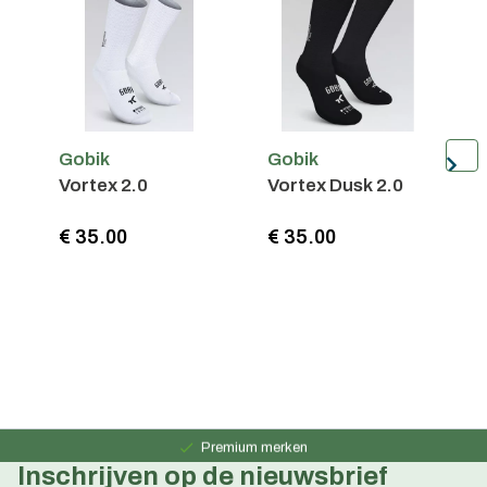
Gobik
Gobik
G
Vortex 2.0
Vortex Dusk 2.0
R
€ 35.00
€ 35.00
€
Persoonlijk advies
15 jaar ervaring
Premium merken
Inschrijven op de nieuwsbrief
Persoonlijk advies