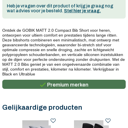
Heb je vragen over dit product of krijg je graag nog
wat advies voor je besteld.
Stel hier je vraag.
Ontdek de GOBIK MATT 2.0 Compact Bib Short voor heren, 
ontworpen voor ultiem comfort en prestaties tijdens lange ritten. 
Deze bibshorts combineren een minimalistisch, mat ontwerp met 
geavanceerde technologieën, waaronder bi-stretch stof voor 
optimale compressie en snelle droging, zachte en lichtgewicht 
polypropyleen schouderbanden, en verticale siliconen inzetstukken 
op de dijen voor perfecte ondersteuning zonder drukpunten. Met de 
MATT 2.0 Bibs geniet je van een ongeëvenaarde combinatie van 
Persoonlijk advies
stijl, comfort en prestaties, kilometer na kilometer. Verkrijgbaar in 
Black en Ultrablue 
Gratis verzending in België vanaf €100
Premium merken
Persoonlijk advies
Gratis verzending in België vanaf €100
Gelijkaardige producten