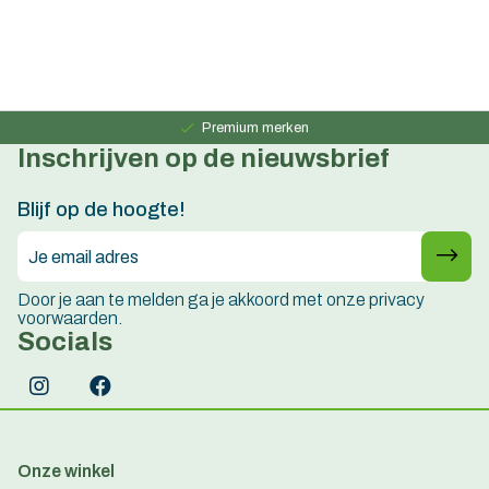
Persoonlijk advies
15 jaar ervaring
Premium merken
Inschrijven op de nieuwsbrief
Persoonlijk advies
15 jaar ervaring
Blijf op de hoogte!
Door je aan te melden ga je akkoord met onze privacy
voorwaarden.
Socials
Onze winkel