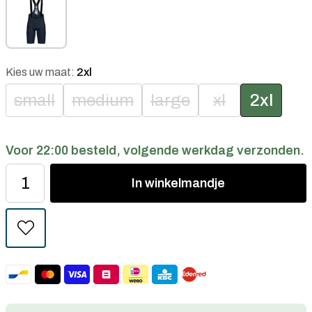
Kies uw maat:
2xl
small
medium
large
xl
2xl
Voor 22:00 besteld, volgende werkdag verzonden.
In
winkelmandje