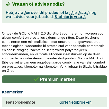
Vragen of advies nodig?
Heb je vragen over dit product of krijg je graag nog
wat advies voor je besteld.
Stel hier je vraag.
Ontdek de GOBIK MATT 2.0 Bib Short voor heren, ontworpen voor 
ultiem comfort en prestaties tijdens lange ritten. Deze bibshorts 
combineren een minimalistisch, mat ontwerp met geavanceerde 
technologieën, waaronder bi-stretch stof voor optimale compressie 
en snelle droging, zachte en lichtgewicht polypropyleen 
schouderbanden, en verticale siliconen inzetstukken op de dijen 
voor perfecte ondersteuning zonder drukpunten. Met de MATT 2.0 
Bibs geniet je van een ongeëvenaarde combinatie van stijl, comfort 
Persoonlijk advies
en prestaties, kilometer na kilometer. Verkrijgbaar in Black, Ultrablue 
en Green.
Gratis verzending in België vanaf €100
Premium merken
Persoonlijk advies
Kenmerken
Gratis verzending in België vanaf €100
Fietsbroeklengte
Korte fietsbroeken