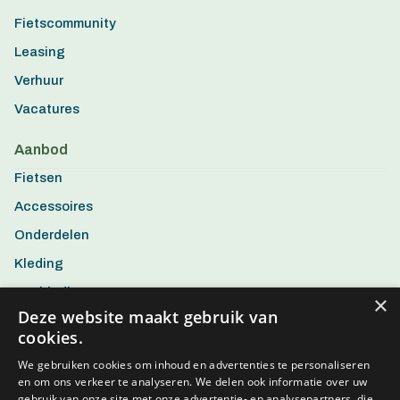
Fietscommunity
Leasing
Verhuur
Vacatures
Aanbod
Fietsen
Accessoires
Onderdelen
Kleding
Aanbiedingen
×
Deze website maakt gebruik van
cookies.
We gebruiken cookies om inhoud en advertenties te personaliseren
en om ons verkeer te analyseren. We delen ook informatie over uw
gebruik van onze site met onze advertentie- en analysepartners, die