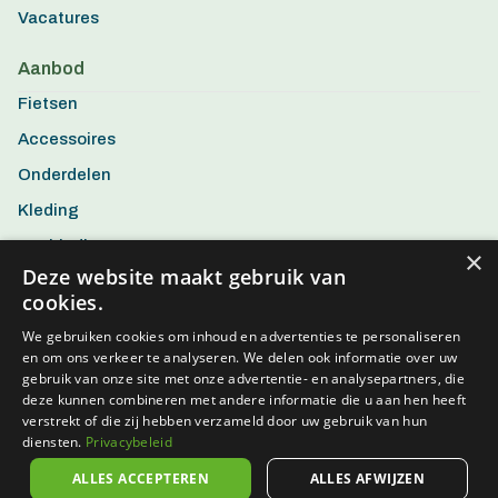
Vacatures
Aanbod
Fietsen
Accessoires
Onderdelen
Kleding
Aanbiedingen
×
Deze website maakt gebruik van
cookies.
We gebruiken cookies om inhoud en advertenties te personaliseren
en om ons verkeer te analyseren. We delen ook informatie over uw
gebruik van onze site met onze advertentie- en analysepartners, die
deze kunnen combineren met andere informatie die u aan hen heeft
verstrekt of die zij hebben verzameld door uw gebruik van hun
diensten.
Privacybeleid
ALLES ACCEPTEREN
ALLES AFWIJZEN