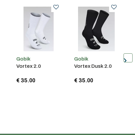
Gobik
Gobik
G
Vortex 2.0
Vortex Dusk 2.0
R
€ 35.00
€ 35.00
€
Persoonlijk advies
15 jaar ervaring