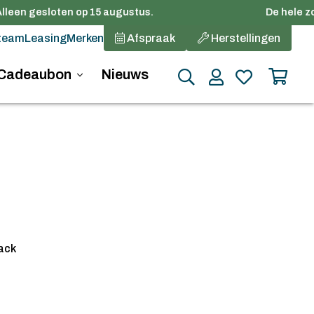
lleen gesloten op 15 augustus.
De hele zom
team
Leasing
Merken
Afspraak
Herstellingen
Cadeaubon
Nieuws
ack