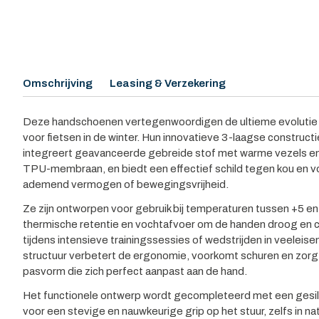
Omschrijving
Leasing & Verzekering
Deze handschoenen vertegenwoordigen de ultieme evolutie 
voor fietsen in de winter. Hun innovatieve 3-laagse construc
integreert geavanceerde gebreide stof met warme vezels en
TPU-membraan, en biedt een effectief schild tegen kou en vo
ademend vermogen of bewegingsvrijheid.
Ze zijn ontworpen voor gebruik bij temperaturen tussen +5 e
thermische retentie en vochtafvoer om de handen droog en c
tijdens intensieve trainingssessies of wedstrijden in veeleis
structuur verbetert de ergonomie, voorkomt schuren en zor
pasvorm die zich perfect aanpast aan de hand.
Het functionele ontwerp wordt gecompleteerd met een gesil
voor een stevige en nauwkeurige grip op het stuur, zelfs in 