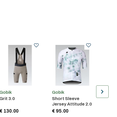
Gobik
Gobik
Gobik
Grit 3.0
Short Sleeve
Short
Jersey Attitude 2.0
Jerse
€ 130.00
€ 95.00
€ 85.