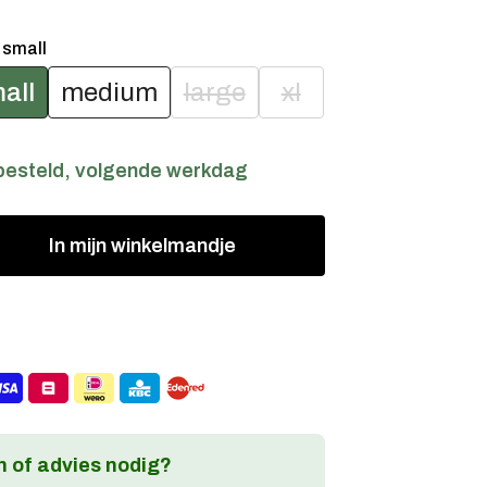
:
small
all
medium
large
xl
besteld, volgende werkdag
In
mijn
winkelmandje
 of advies nodig?