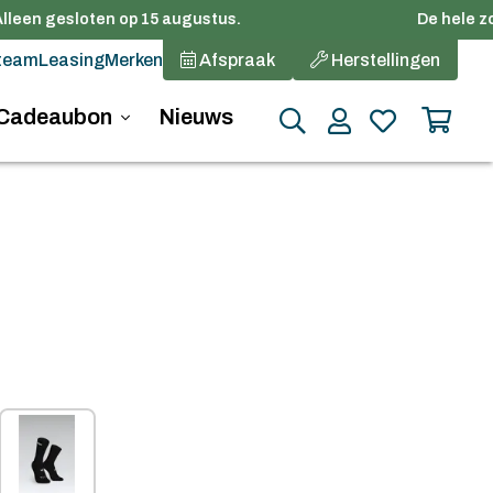
lleen gesloten op 15 augustus.
De hele zom
team
Leasing
Merken
Afspraak
Herstellingen
Cadeaubon
Nieuws