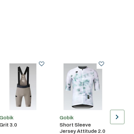
Gobik
Gobik
Gobik
Grit 3.0
Short Sleeve
Short
Jersey Attitude 2.0
Jerse