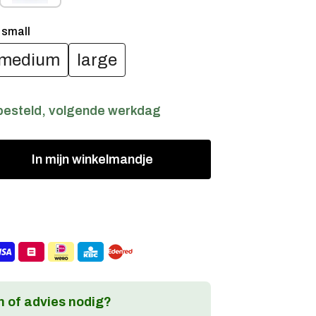
:
small
medium
large
besteld, volgende werkdag
In
mijn
winkelmandje
 of advies nodig?