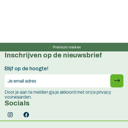
Persoonlijk advies
15 jaar ervaring
Premium merken
Inschrijven op de nieuwsbrief
Persoonlijk advies
15 jaar ervaring
Blijf op de hoogte!
Door je aan te melden ga je akkoord met onze privacy
voorwaarden.
Socials