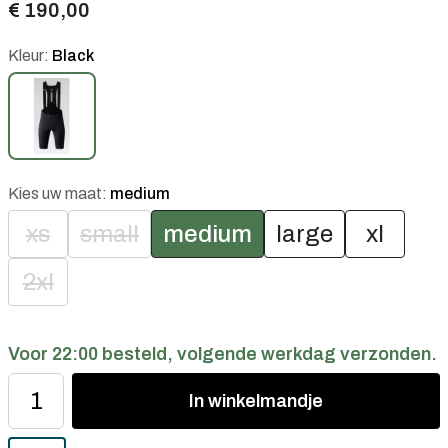
€ 190,00
Kleur:
Black
Kies uw maat:
medium
xs
small
medium
large
xl
2xl
Voor 22:00 besteld, volgende werkdag verzonden.
In
winkelmandje