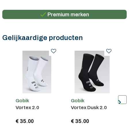
Gratis verzending in België vanaf €100
Premium merken
Persoonlijk advies
Gratis verzending in België vanaf €100
Gelijkaardige producten
Gobik
Gobik
G
Vortex 2.0
Vortex Dusk 2.0
R
€ 35.00
€ 35.00
€