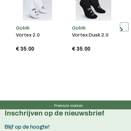
Gobik
Gobik
G
Vortex 2.0
Vortex Dusk 2.0
R
€ 35.00
€ 35.00
€
Persoonlijk advies
15 jaar ervaring
Premium merken
Inschrijven op de nieuwsbrief
Persoonlijk advies
15 jaar ervaring
Blijf op de hoogte!