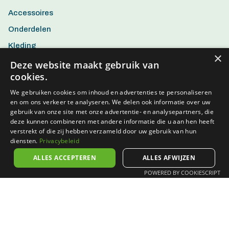
Accessoires
Onderdelen
Kleding
×
Aanbiedingen
Deze website maakt gebruik van
cookies.
We gebruiken cookies om inhoud en advertenties te personaliseren
en om ons verkeer te analyseren. We delen ook informatie over uw
gebruik van onze site met onze advertentie- en analysepartners, die
deze kunnen combineren met andere informatie die u aan hen heeft
verstrekt of die zij hebben verzameld door uw gebruik van hun
diensten.
Privacybeleid
ALLES ACCEPTEREN
ALLES AFWIJZEN
POWERED BY COOKIESCRIPT
Algemene voorwaarden
Privacy policy
Disclaimer
© 2026 Aerts Action Bike - BTW BE0802.938.482 - Powered by