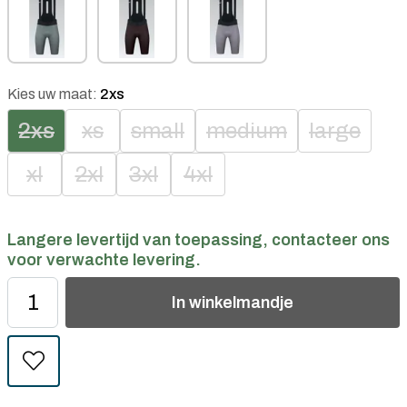
Kies uw maat:
2xs
2xs
xs
small
medium
large
xl
2xl
3xl
4xl
Langere levertijd van toepassing, contacteer ons
voor verwachte levering.
In
winkelmandje