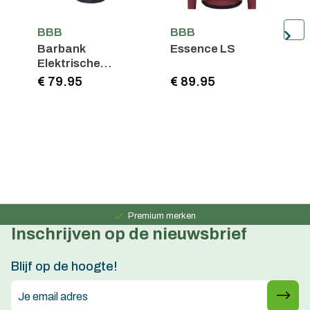
BBB
BBB
Barbank
Essence LS
K
Elektrische
fietsmpomp
€ 79.95
€ 89.95
€
Persoonlijk advies
15 jaar ervaring
Premium merken
Inschrijven op de nieuwsbrief
Persoonlijk advies
15 jaar ervaring
Blijf op de hoogte!