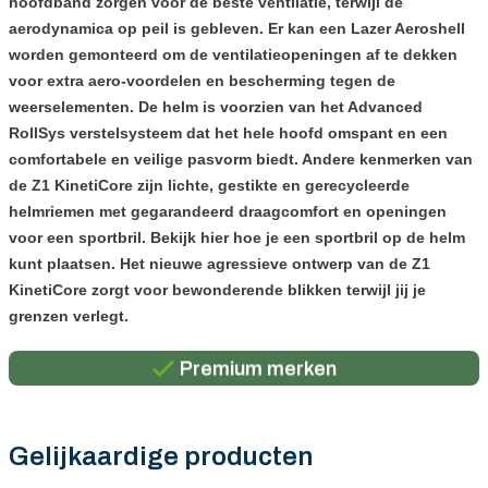
hoofdband zorgen voor de beste ventilatie, terwijl de
aerodynamica op peil is gebleven. Er kan een Lazer Aeroshell
worden gemonteerd om de ventilatieopeningen af te dekken
voor extra aero-voordelen en bescherming tegen de
weerselementen. De helm is voorzien van het Advanced
RollSys verstelsysteem dat het hele hoofd omspant en een
comfortabele en veilige pasvorm biedt. Andere kenmerken van
de Z1 KinetiCore zijn lichte, gestikte en gerecycleerde
helmriemen met gegarandeerd draagcomfort en openingen
voor een sportbril. Bekijk hier hoe je een sportbril op de helm
kunt plaatsen. Het nieuwe agressieve ontwerp van de Z1
KinetiCore zorgt voor bewonderende blikken terwijl jij je
Persoonlijk advies
grenzen verlegt.
Gratis verzending in België vanaf €100
Premium merken
Persoonlijk advies
Gratis verzending in België vanaf €100
Gelijkaardige producten