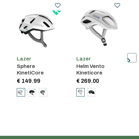
Lazer
Lazer
L
Sphere
Helm Vento
H
KinetiCore
Kineticore
K
€ 149.99
€ 269.00
€
Persoonlijk advies
15 jaar ervaring