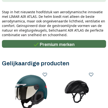
Stap in het nieuwste hoofdstuk van aerodynamische innovatie 
met LIMAR AIR ATLAS. De helm biedt niet alleen de beste 
aerodynamica, maar ook ongeëvenaarde lichtheid, ventilatie en 
comfort. Geïnspireerd door de gestroomlijnde vormen van de 
Persoonlijk advies
natuur en vliegtuigvleugels, belichaamt AIR ATLAS de perfecte 
combinatie van snelheid en schoonheid.
Gratis verzending in België vanaf €100
Premium merken
Persoonlijk advies
Gratis verzending in België vanaf €100
Gelijkaardige producten