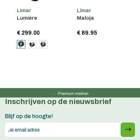
Limar
Limar
Lumière
Maloja
€ 299.00
€ 89.95
Persoonlijk advies
15 jaar ervaring
Premium merken
Inschrijven op de nieuwsbrief
Persoonlijk advies
15 jaar ervaring
Blijf op de hoogte!