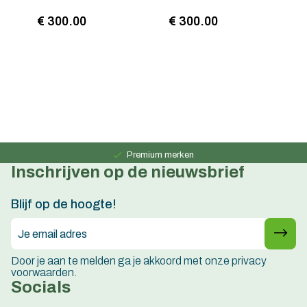
€ 300.00
€ 300.00
€
Persoonlijk advies
15 jaar ervaring
Premium merken
Inschrijven op de nieuwsbrief
Persoonlijk advies
15 jaar ervaring
Blijf op de hoogte!
Door je aan te melden ga je akkoord met onze privacy
voorwaarden.
Socials