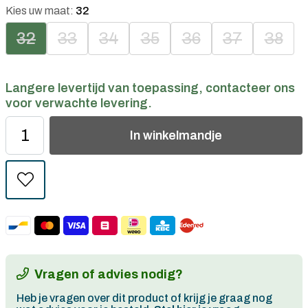
Kies uw maat:
32
32
33
34
35
36
37
38
Langere levertijd van toepassing, contacteer ons
voor verwachte levering.
In
winkelmandje
Vragen of advies nodig?
Heb je vragen over dit product of krijg je graag nog