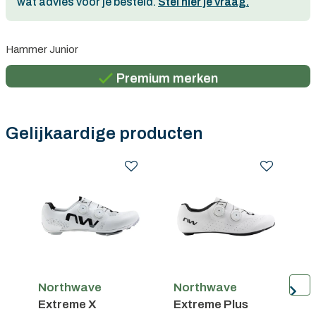
wat advies voor je besteld.
Stel hier je vraag.
Persoonlijk advies
Hammer Junior
Gratis verzending in België vanaf €100
Premium merken
Persoonlijk advies
Gratis verzending in België vanaf €100
Gelijkaardige producten
Northwave
Northwave
N
Extreme X
Extreme Plus
V