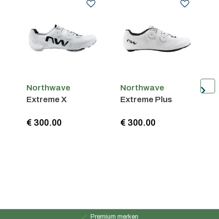
Northwave
Northwave
N
Extreme X
Extreme Plus
V
€ 300.00
€ 300.00
€
Persoonlijk advies
15 jaar ervaring
Premium merken