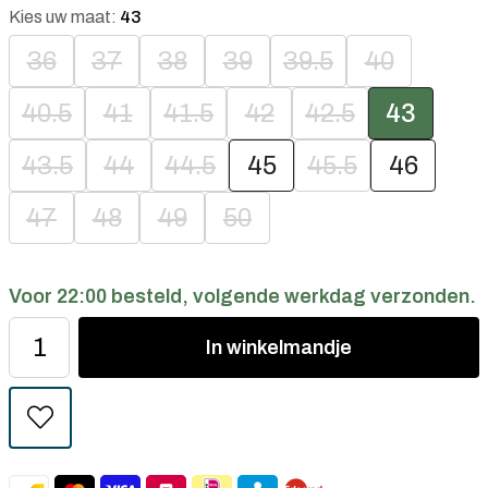
Kies uw maat:
43
36
37
38
39
39.5
40
40.5
41
41.5
42
42.5
43
43.5
44
44.5
45
45.5
46
47
48
49
50
Voor 22:00 besteld, volgende werkdag verzonden.
In
winkelmandje