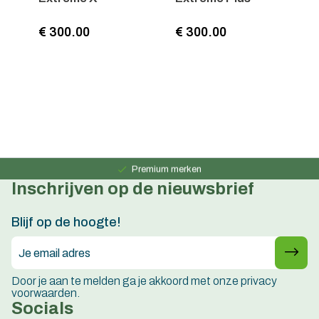
€ 300.00
€ 300.00
€
Persoonlijk advies
15 jaar ervaring
Premium merken
Inschrijven op de nieuwsbrief
Persoonlijk advies
15 jaar ervaring
Blijf op de hoogte!
Door je aan te melden ga je akkoord met onze privacy
voorwaarden.
Socials