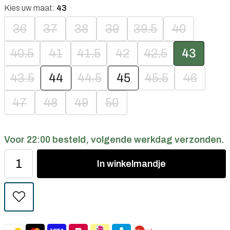
Kies uw maat:
43
36
37
38
39
39.5
40
40.5
41
41.5
42
42.5
43
43.5
44
44.5
45
45.5
46
47
48
49
50
Voor 22:00 besteld, volgende werkdag verzonden.
In
winkelmandje