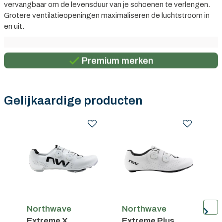
vervangbaar om de levensduur van je schoenen te verlengen.
Grotere ventilatieopeningen maximaliseren de luchtstroom in
en uit.
Persoonlijk advies
Gratis verzending in België vanaf €100
Premium merken
Persoonlijk advies
Gratis verzending in België vanaf €100
Gelijkaardige producten
Northwave
Northwave
N
Extreme X
Extreme Plus
H