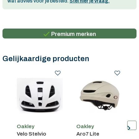
wat advies voor je besteld.
Stel hier je vraag.
Persoonlijk advies
Gratis verzending in België vanaf €100
Premium merken
Persoonlijk advies
Gratis verzending in België vanaf €100
Gelijkaardige producten
Oakley
Oakley
O
Velo Stelvio
Aro7 Lite
A