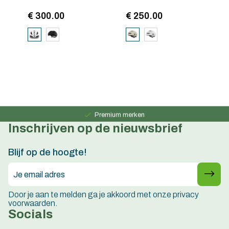
€ 300.00
€ 250.00
€
Persoonlijk advies
15 jaar ervaring
Premium merken
Inschrijven op de nieuwsbrief
Persoonlijk advies
15 jaar ervaring
Blijf op de hoogte!
Door je aan te melden ga je akkoord met onze privacy
voorwaarden.
Socials