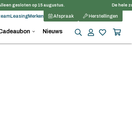
lleen gesloten op 15 augustus.
De hele zom
team
Leasing
Merken
Afspraak
Herstellingen
Cadeaubon
Nieuws