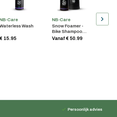
NB-Care
NB-Care
h
Snow Foamer -
Snow Foamer
Bike Shampoo
Bundel
Vanaf € 50.99
€ 34.95
Persoonlijk advies