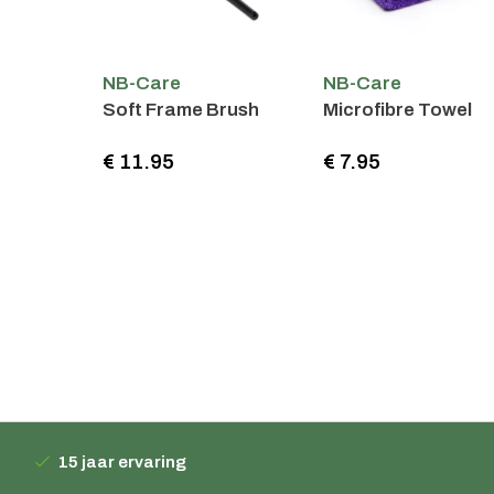
Care
NB-Care
NB-Care
t Frame Brush
Microfibre Towel
Drivetrai
1.95
€ 7.95
€ 6.95
15 jaar ervaring