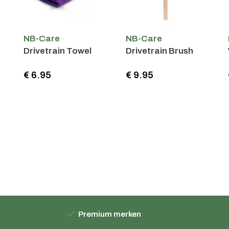
NB-Care
NB-Care
n Towel
Drivetrain Brush
Waterless Was
€ 9.95
€ 15.95
Premium merken