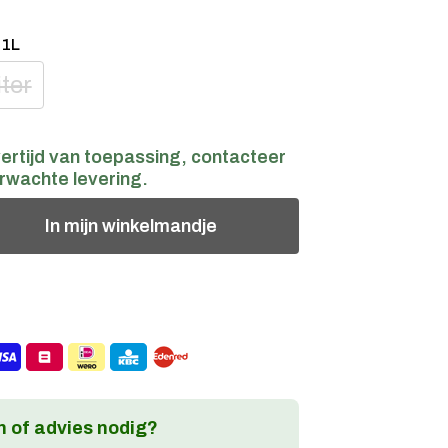
:
1L
iter
ertijd van toepassing, contacteer
rwachte levering.
In
mijn
winkelmandje
 of advies nodig?