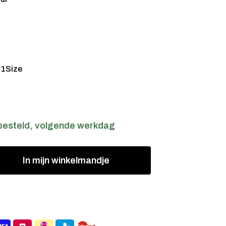
:
1Size
besteld, volgende werkdag
In
mijn
winkelmandje