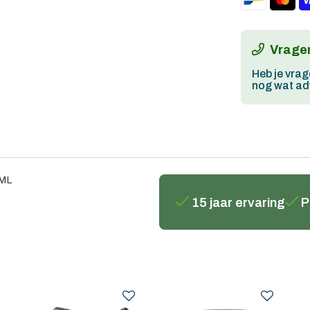
Vragen
Heb je vrag
nog wat adv
ML
15 jaar ervaring
P