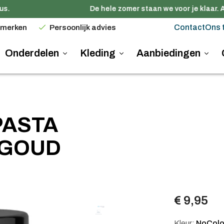
.
De hele zomer staan we voor je klaar. A
Contact
Ons 
 merken
Persoonlijk advies
Onderdelen
Kleding
Aanbiedingen
PASTA
 GOUD
€ 9,95
Kleur:
NoColo