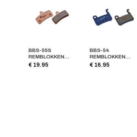
BBS-55S
BBS-54
REMBLOKKEN
REMBLOKKEN
DISCSTOP
DISCSTOP
€ 19.95
€ 16.95
COMP.SHIM. NEW
COMP.SHIM.XTR-
SAINT KOPER
XT-LX BLAUW