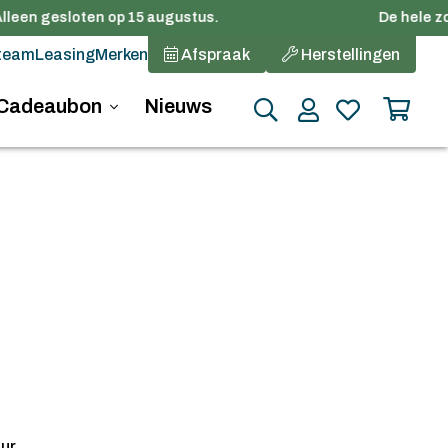
lleen gesloten op 15 augustus.
De hele zom
team
Leasing
Merken
Afspraak
Herstellingen
Cadeaubon
Nieuws
ur