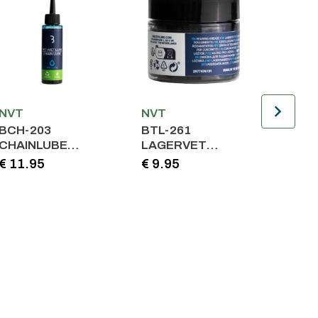
NVT
NVT
NVT
BCH-203
BTL-261
BCH-
CHAINLUBE
LAGERVET
CHAI
BIOWETLUBE
BIOBEARINGGREASE
BIOW
€ 11.95
€ 9.95
€ 24.
BLAUW 100ML
BLAUW 50ML
GRIJ