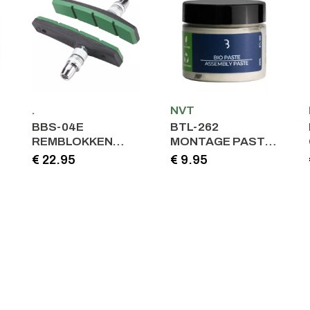
.
NVT
BBS-04E
BTL-262
REMBLOKKEN
MONTAGE PASTA
ESTOP E-BIKE
BIOPASTE WIT
€ 22.95
€ 9.95
GROEN
50ML