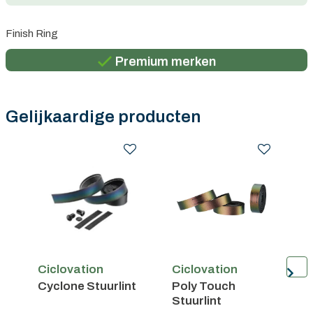
Persoonlijk advies
Finish Ring
Gratis verzending in België vanaf €100
Premium merken
Persoonlijk advies
Gratis verzending in België vanaf €100
Gelijkaardige producten
Ciclovation
Ciclovation
C
Cyclone Stuurlint
Poly Touch
S
Stuurlint