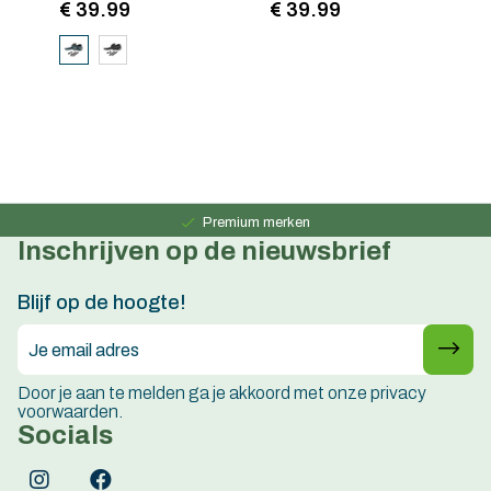
€ 39.99
€ 39.99
€
Persoonlijk advies
15 jaar ervaring
Premium merken
Inschrijven op de nieuwsbrief
Persoonlijk advies
15 jaar ervaring
Blijf op de hoogte!
Door je aan te melden ga je akkoord met onze privacy
voorwaarden.
Socials