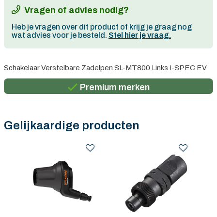
Vragen of advies nodig?
Heb je vragen over dit product of krijg je graag nog
wat advies voor je besteld.
Stel hier je vraag.
Persoonlijk advies
Schakelaar Verstelbare Zadelpen SL-MT800 Links I-SPEC EV
Gratis verzending in België vanaf €100
Premium merken
Persoonlijk advies
Gratis verzending in België vanaf €100
Gelijkaardige producten