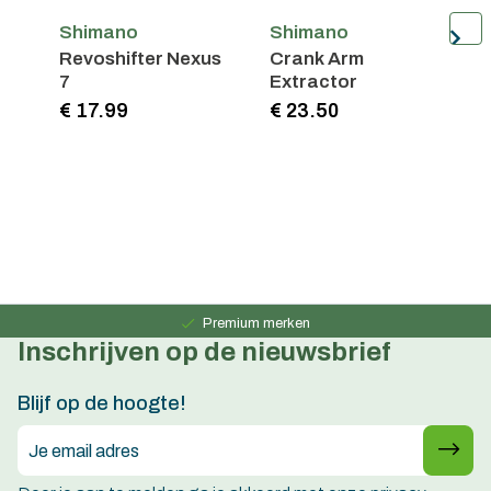
Shimano
Shimano
Revoshifter Nexus
Crank Arm
G
7
Extractor
F
4
€ 17.99
€ 23.50
€
Persoonlijk advies
15 jaar ervaring
Premium merken
Inschrijven op de nieuwsbrief
Persoonlijk advies
15 jaar ervaring
Blijf op de hoogte!