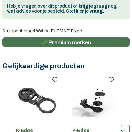
Heb je vragen over dit product of krijg je graag nog
wat advies voor je besteld.
Stel hier je vraag.
Persoonlijk advies
Stuurpenbeugel Wahoo ELEMNT Fixed
Gratis verzending in België vanaf €100
Premium merken
Persoonlijk advies
Gratis verzending in België vanaf €100
Gelijkaardige producten
K-Edge
K-Edge
K