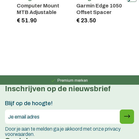
Computer Mount
Garmin Edge 1050
MTB Adjustable
Offset Spacer
R
€ 51.90
€ 23.50
€
Persoonlijk advies
15 jaar ervaring
Premium merken
Inschrijven op de nieuwsbrief
Persoonlijk advies
15 jaar ervaring
Blijf op de hoogte!
Door je aan te melden ga je akkoord met onze privacy
voorwaarden.