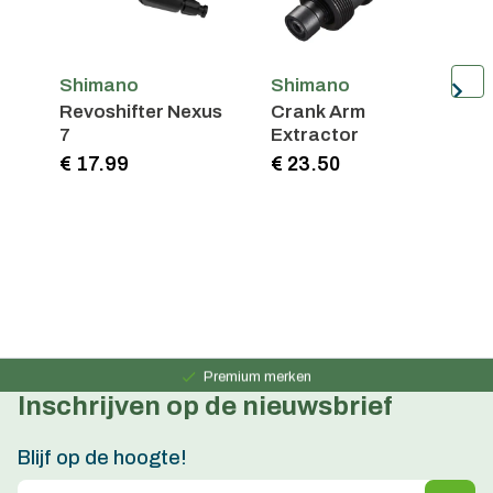
Shimano
Shimano
Revoshifter Nexus
Crank Arm
G
7
Extractor
F
4
€ 17.99
€ 23.50
€
Persoonlijk advies
15 jaar ervaring
Premium merken
Inschrijven op de nieuwsbrief
Persoonlijk advies
15 jaar ervaring
Blijf op de hoogte!