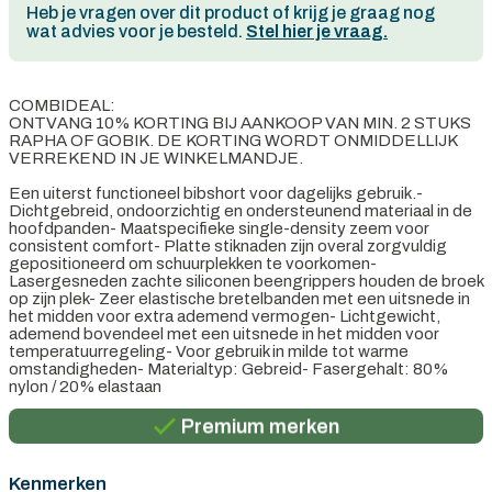
Heb je vragen over dit product of krijg je graag nog
wat advies voor je besteld.
Stel hier je vraag.
COMBIDEAL:
ONTVANG 10% KORTING BIJ AANKOOP VAN MIN. 2 STUKS
RAPHA OF GOBIK. DE KORTING WORDT ONMIDDELLIJK
VERREKEND IN JE WINKELMANDJE.
Een uiterst functioneel bibshort voor dagelijks gebruik.-
Dichtgebreid, ondoorzichtig en ondersteunend materiaal in de
hoofdpanden- Maatspecifieke single-density zeem voor
consistent comfort- Platte stiknaden zijn overal zorgvuldig
gepositioneerd om schuurplekken te voorkomen-
Lasergesneden zachte siliconen beengrippers houden de broek
op zijn plek- Zeer elastische bretelbanden met een uitsnede in
het midden voor extra ademend vermogen- Lichtgewicht,
ademend bovendeel met een uitsnede in het midden voor
temperatuurregeling- Voor gebruik in milde tot warme
Persoonlijk advies
omstandigheden- Materialtyp: Gebreid- Fasergehalt: 80%
nylon / 20% elastaan
Gratis verzending in België vanaf €100
Premium merken
Persoonlijk advies
Kenmerken