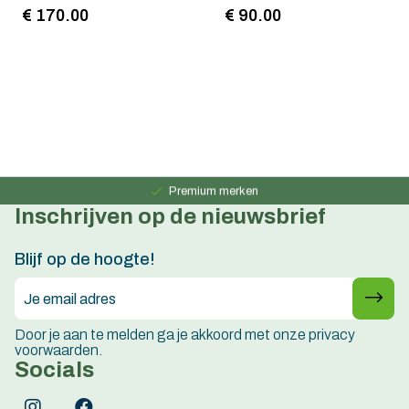
€ 170.00
€ 90.00
Persoonlijk advies
15 jaar ervaring
Premium merken
Inschrijven op de nieuwsbrief
Persoonlijk advies
15 jaar ervaring
Blijf op de hoogte!
Door je aan te melden ga je akkoord met onze privacy
voorwaarden.
Socials