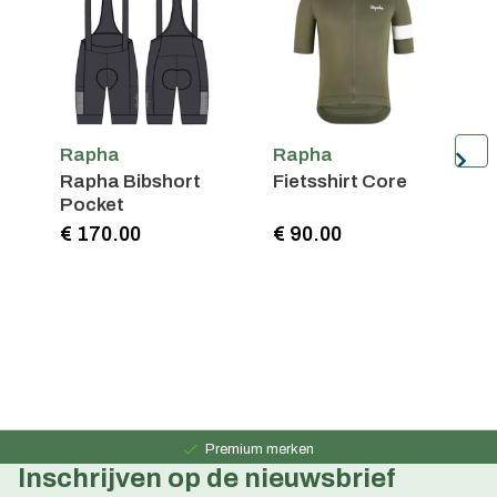
Rapha
Rapha
Rapha Bibshort
Fietsshirt Core
F
Pocket
L
€ 170.00
€ 90.00
€
Persoonlijk advies
15 jaar ervaring
Premium merken
Inschrijven op de nieuwsbrief
Persoonlijk advies