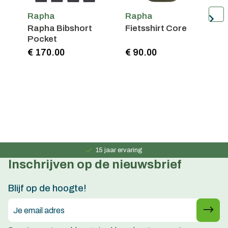
Rapha
Rapha
Rapha Bibshort
Fietsshirt Core
F
Pocket
L
€ 170.00
€ 90.00
€
Persoonlijk advies
15 jaar ervaring
Inschrijven op de nieuwsbrief
Premium merken
Persoonlijk advies
Blijf op de hoogte!
15 jaar ervaring